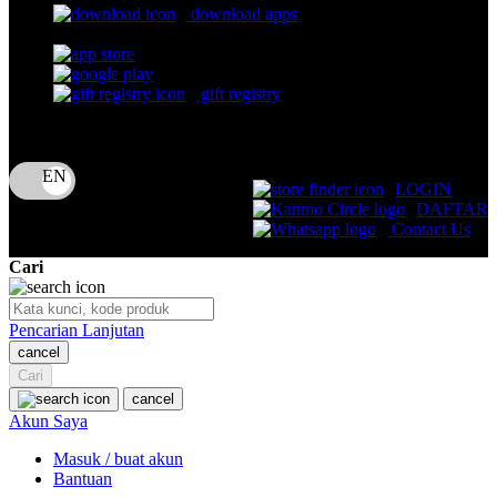
download apps
download app from:
Oh Ma Grain
Okiedog
gift registry
P
Bahasa
ID
Peachy
LOGIN
Phil & Ted's
DAFTAR
Contact Us
Philips Avent
Cari
Pigeon
Playgro
Pencarian Lanjutan
cancel
Poled Global
Cari
Ponycycle
cancel
Akun Saya
Puma
Masuk / buat akun
Pureats
Bantuan