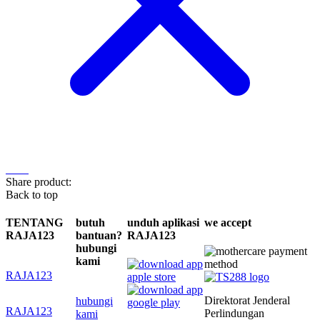
Share product:
Back to top
TENTANG
butuh
unduh aplikasi
we accept
RAJA123
bantuan?
RAJA123
hubungi
kami
RAJA123
Direktorat Jenderal
hubungi
RAJA123
Perlindungan
kami