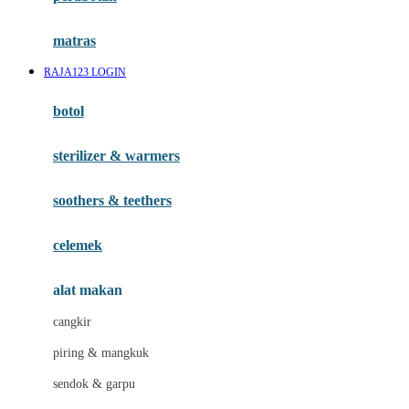
Happy Tummy
Hauck
matras
Havaianas
RAJA123 LOGIN
Hegen
botol
Hot Wheels
sterilizer & warmers
Hybrid
soothers & teethers
I
Inlacta DHA
celemek
Interlac
alat makan
Ivenet
cangkir
J
piring & mangkuk
Jack N Jill
sendok & garpu
Joie