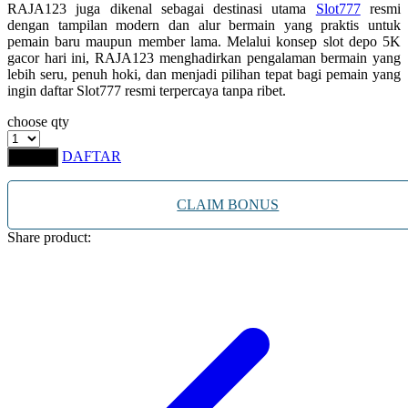
Squishmallows
RAJA123 juga dikenal sebagai destinasi utama
Slot777
resmi
dengan tampilan modern dan alur bermain yang praktis untuk
Starbooks
pemain baru maupun member lama. Melalui konsep slot depo 5K
gacor hari ini, RAJA123 menghadirkan pengalaman bermain yang
Stick-O
lebih seru, penuh hoki, dan menjadi pilihan tepat bagi pemain yang
ingin daftar Slot777 resmi terpercaya tanpa ribet.
Stokke
choose qty
Sudocrem
DAFTAR
LOGIN
Sumimo
Sunnylife
CLAIM BONUS
Sun-Staches
Share product:
Swimava
T
Tommee Tippee
Trunki
Tutti Bambini