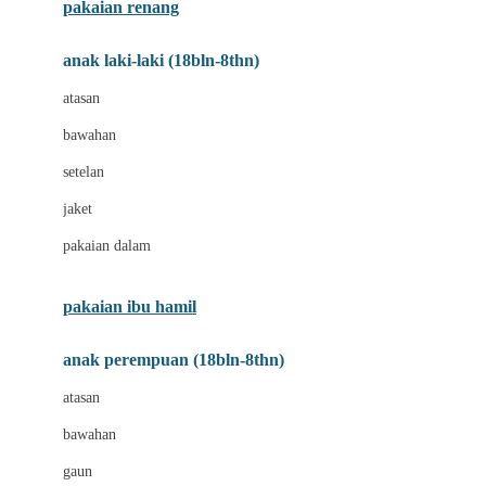
pakaian renang
Bumkins
anak laki-laki (18bln-8thn)
C
atasan
Cetaphil
bawahan
Chicco
setelan
Childlife
jaket
Clevamama
pakaian dalam
Cocolatte
Cottonseeds
pakaian ibu hamil
Cozy N Safe
anak perempuan (18bln-8thn)
Crane
atasan
Cybex
bawahan
D
gaun