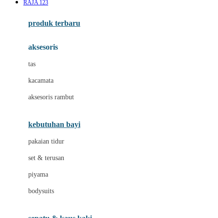
RAJA 123
Azetabio
produk terbaru
B
aksesoris
Baabaasheepz
tas
Babiators
kacamata
Baby Dove
aksesoris rambut
Baby Jogger
Baby Rovega
kebutuhan bayi
Babybee
pakaian tidur
Banana Boat
set & terusan
Banz
piyama
Barbie
bodysuits
Beaba
Beauty Barn