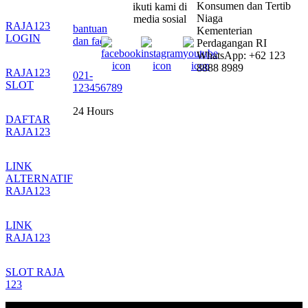
Konsumen dan Tertib
ikuti kami di
Niaga
media sosial
RAJA123
bantuan
Kementerian
LOGIN
dan faq
Perdagangan RI
WhatsApp: +62 123
8888 8989
RAJA123
021-
SLOT
123456789
24 Hours
DAFTAR
RAJA123
LINK
ALTERNATIF
RAJA123
LINK
RAJA123
SLOT RAJA
123