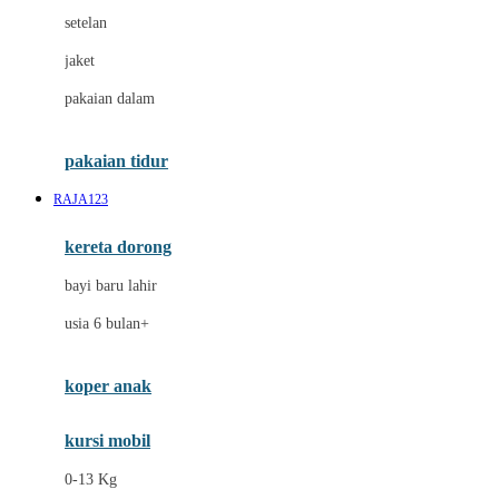
Dae Organics
setelan
Docare
jaket
Doona
pakaian dalam
Down To Earth
Drew
pakaian tidur
Dr. Brown's
RAJA123
E
kereta dorong
ELC
bayi baru lahir
Ergobaby
usia 6 bulan+
Expert Care
koper anak
Ezyroller
kursi mobil
F
0-13 Kg
Felt So Sweet