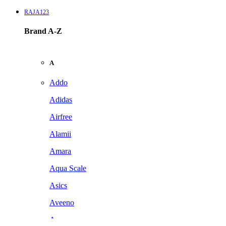
RAJA123
Brand A-Z
A
Addo
Adidas
Airfree
Alamii
Amara
Aqua Scale
Asics
Aveeno
Awan