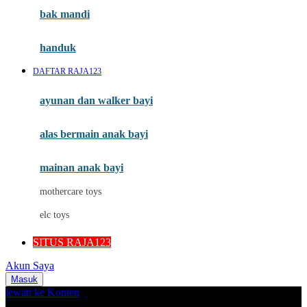
Moby
bak mandi
Momami
handuk
Mothercare
DAFTAR RAJA123
Mustela
ayunan dan walker bayi
My Buddy Tag
My K
alas bermain anak bayi
N
mainan anak bayi
Naif
mothercare toys
Nike
elc toys
Nordic Natural
SITUS RAJA123
Nuby
Akun Saya
Nuna
Masuk
lewati ke Konten
O